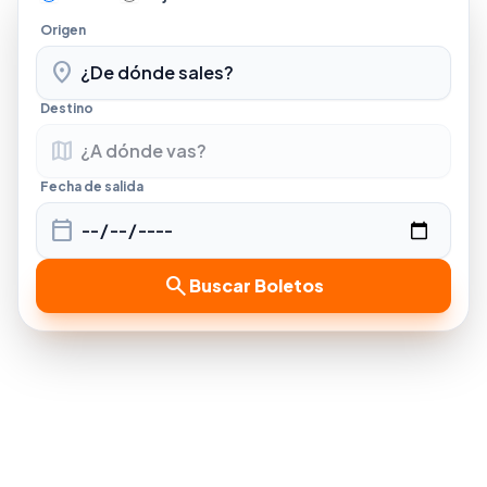
Origen
location_on
Destino
map
Fecha de salida
calendar_today
search
Buscar Boletos