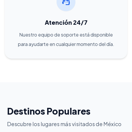
support_agent
Atención 24/7
Nuestro equipo de soporte está disponible
para ayudarte en cualquier momento del día.
Destinos Populares
Desde $1,000 MXN
local_offer
Desde $1,000 MXN
local_offer
Los Mochis
Descubre los lugares más visitados de México
Desde $1,000 MXN
local_offer
Guamúchil
Desde $1000 MXN
local_offer